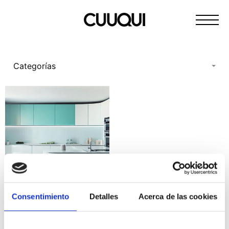
Pasar
Cocinas
al
de
contenido
calidad
sencillas
Categorías
e
innovadoras
Consentimiento
Detalles
Acerca de las cookies
Colores Tendencia 2026: La
Paleta Natural y
Contemporánea de Cuuqui