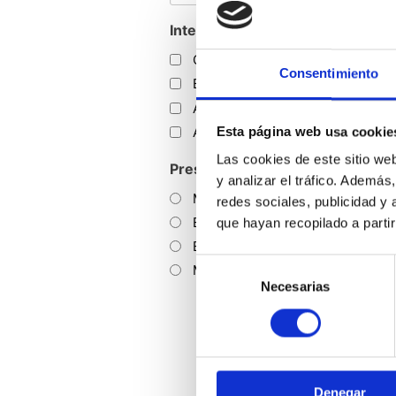
Interés sobre
*
Cocinas
Consentimiento
Baños
Armarios y vestidores
Accesorios y electrodomésticos
Esta página web usa cookie
Las cookies de este sitio we
Presupuesto orientativo
y analizar el tráfico. Ademá
Menos de 7.500 €
redes sociales, publicidad y
Entre 7.500 y 10.000 €
que hayan recopilado a parti
Entre 10.000 y 15.000 €
Selección
Mas de 15.000 €
de
Necesarias
consentimiento
Denegar