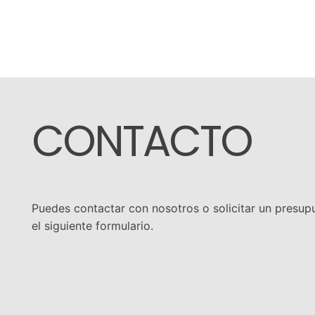
Pasar
Cocinas
al
de
contenido
calidad
CONTACTO
sencillas
e
innovadoras
Puedes contactar con nosotros o solicitar un presup
el siguiente formulario.