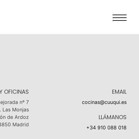
Y OFICINAS
EMAIL
ejorada nº 7
cocinas@cuuqui.es
d. Las Monjas
jón de Ardoz
LLÁMANOS
8850 Madrid
+34 910 088 018