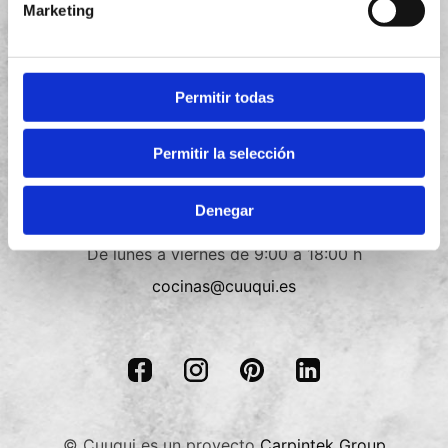
Marketing
Política de privacidad
Política de cookies
Permitir todas
Términos y condiciones
Permitir la selección
Contacto
Denegar
+34
910 088 018
De lunes a viernes de 9:00 a 18:00 h
cocinas@cuuqui.es
© Cuuqui es un proyecto
Carpintek Group