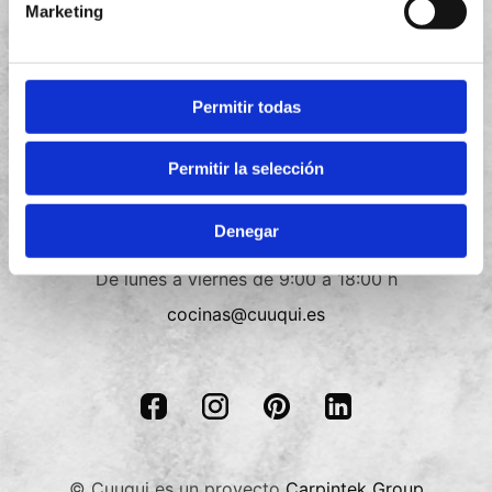
Marketing
Política de privacidad
Política de cookies
Permitir todas
Términos y condiciones
Permitir la selección
Contacto
Denegar
+34
910 088 018
De lunes a viernes de 9:00 a 18:00 h
cocinas@cuuqui.es
© Cuuqui es un proyecto
Carpintek Group