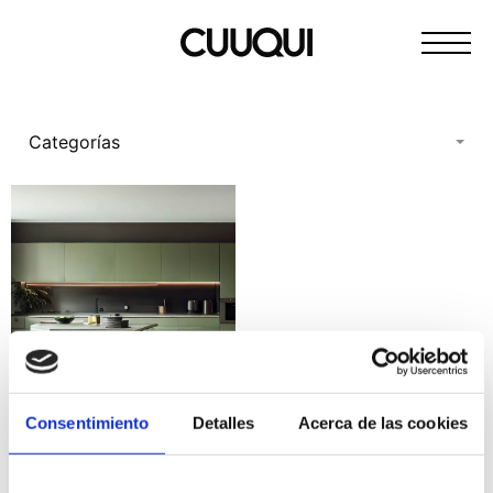
Pasar
Cocinas
al
de
contenido
calidad
sencillas
Categorías
e
innovadoras
Consentimiento
Detalles
Acerca de las cookies
Cocinas verdes: tendencias,
ideas y consejos para
acertar