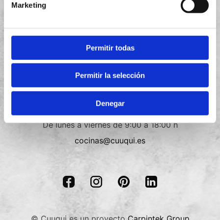
Marketing
Política de privacidad
Política de cookies
Permitir todas
Términos y condiciones
Permitir la selección
Contacto
Denegar
+34
910 088 018
De lunes a viernes de 9:00 a 18:00 h
cocinas@cuuqui.es
© Cuuqui es un proyecto
Carpintek Group