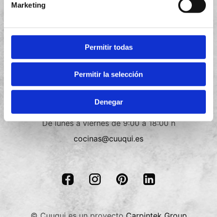
Marketing
Política de privacidad
Política de cookies
Permitir todas
Términos y condiciones
Permitir la selección
Contacto
Denegar
+34
910 088 018
De lunes a viernes de 9:00 a 18:00 h
cocinas@cuuqui.es
© Cuuqui es un proyecto
Carpintek Group