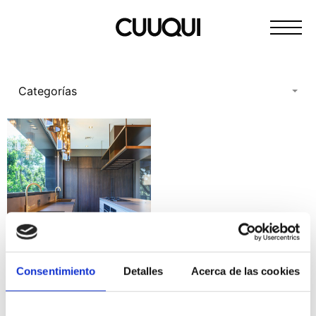
Pasar
Cocinas
al
de
contenido
calidad
sencillas
Categorías
e
innovadoras
Consentimiento
Detalles
Acerca de las cookies
Tendencias en Cocinas
2026: La Reinvención
Contemporánea de Cuuqui