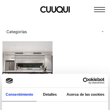
Pasar
Cocinas
al
de
contenido
calidad
sencillas
Categorías
e
innovadoras
Consentimiento
Detalles
Acerca de las cookies
Cocinas abiertas al salón,
espacios amplios y
acogedores