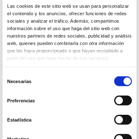
diseño que encaja perfectamente
Las cookies de este sitio web se usan para personalizar
con el estilo de esta cocina azul y
el contenido y los anuncios, ofrecer funciones de redes
sociales y analizar el tráfico. Además, compartimos
blanca.
información sobre el uso que haga del sitio web con
nuestros partners de redes sociales, publicidad y análisis
web, quienes pueden combinarla con otra información
que les haya proporcionado o que hayan recopilado a
EL RESULTADO
partir del uso que haya hecho de sus servicios.
El resultado es una cocina azul y blanca con
Selección
personalidad, que refleja el estilo y el gusto
Necesarias
de
de nuestro cliente. Una cocina que combina
consentimiento
lo moderno y lo clásico, lo frío y lo cálido, lo
Preferencias
sobrio y lo llamativo. Una cocina que es, en
definitiva, una joya.
Estadística
Marketing