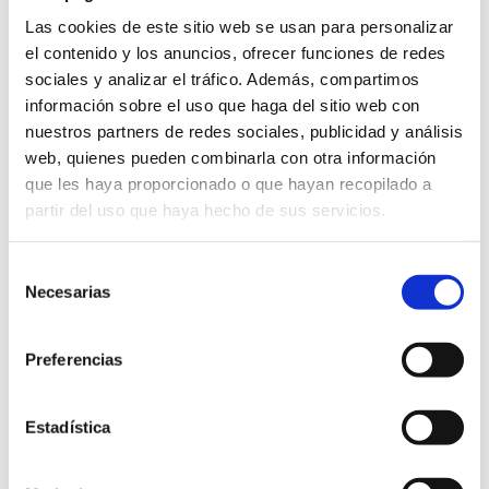
Las cookies de este sitio web se usan para personalizar
el contenido y los anuncios, ofrecer funciones de redes
sociales y analizar el tráfico. Además, compartimos
información sobre el uso que haga del sitio web con
nuestros partners de redes sociales, publicidad y análisis
web, quienes pueden combinarla con otra información
VENTAJAS DE TENER UNA COCINA
que les haya proporcionado o que hayan recopilado a
BLANCA
partir del uso que haya hecho de sus servicios.
Luminosidad. Es el diferenciador
Selección
principal a la hora de escoger una
Necesarias
de
cocina blanca
, el color permite reflejar
consentimiento
la luz natural multiplicando así la
Preferencias
luminosidad de la estancia.
Estadística
Amplitud. Gracias al reflejo de la luz, el
brillo de la estancia aumenta,